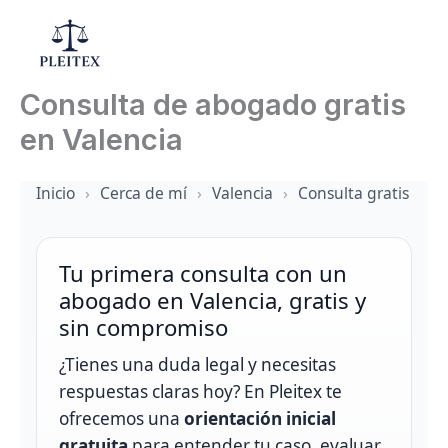
Ir
al
Mai
contenido
Consulta de abogado gratis
Men
en Valencia
Inicio
›
Cerca de mí
›
Valencia
›
Consulta gratis
Tu primera consulta con un
abogado en Valencia, gratis y
sin compromiso
¿Tienes una duda legal y necesitas
respuestas claras hoy? En Pleitex te
ofrecemos una
orientación inicial
gratuita
para entender tu caso, evaluar