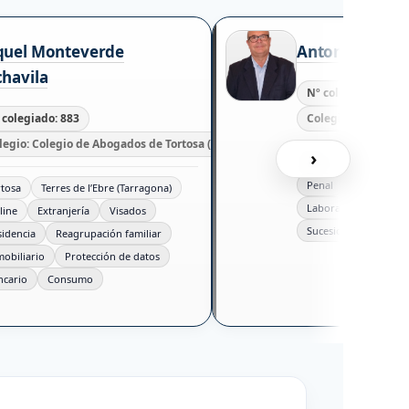
quel Monteverde
Antonio Ruiz S
havila
Nº colegiado: 1250
 colegiado: 883
Colegio: Colegio d
legio: Colegio de Abogados de Tortosa (ICAATOR)
›
Madrid
Toledo
Penal
Familia
rtosa
Terres de l’Ebre (Tarragona)
Laboral
Seguridad
line
Extranjería
Visados
Sucesiones
sidencia
Reagrupación familiar
mobiliario
Protección de datos
ncario
Consumo