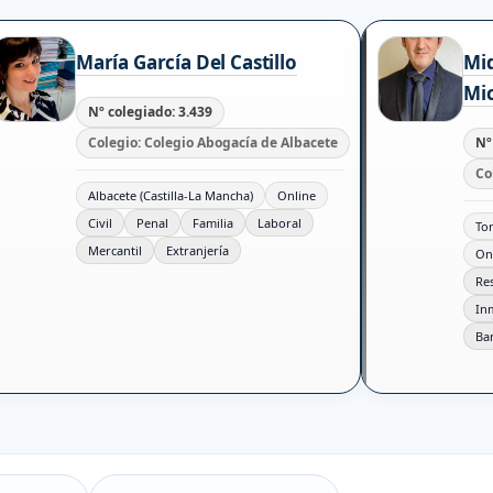
María García Del Castillo
Mi
Mic
Nº colegiado: 3.439
Colegio: Colegio Abogacía de Albacete
Nº
Co
Albacete (Castilla-La Mancha)
Online
Civil
Penal
Familia
Laboral
To
Mercantil
Extranjería
On
Re
In
Ba