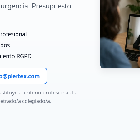
a urgencia. Presupuesto
rofesional
ados
miento RGPD
fo@pleitex.com
tituye al criterio profesional. La
 letrado/a colegiado/a.