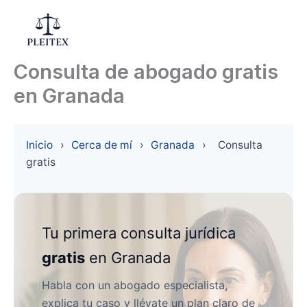
Ir
al
Mai
contenido
Consulta de abogado gratis
Men
en Granada
Inicio
›
Cerca de mí
›
Granada
›
Consulta
gratis
Tu primera consulta jurídica
gratis
en Granada
Habla con un abogado especialista,
explica tu caso y llévate un plan claro de