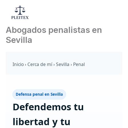
Ir
al
Mai
contenido
Abogados penalistas en
Men
Sevilla
Inicio
›
Cerca de mí
›
Sevilla
›
Penal
Defensa penal en Sevilla
Defendemos tu
libertad y tu