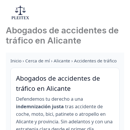
Ir
al
Mai
contenido
Abogados de accidentes de
Men
tráfico en Alicante
Inicio
›
Cerca de mí
›
Alicante
› Accidentes de tráfico
Abogados de accidentes de
tráfico en Alicante
Defendemos tu derecho a una
indemnización justa
tras accidente de
coche, moto, bici, patinete o atropello en
Alicante y provincia. Sin adelantos y con una
estrategia clara desde el primer día.