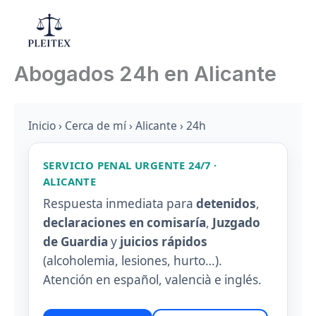
Ir
al
Mai
contenido
Abogados 24h en Alicante
Men
Inicio
›
Cerca de mí
›
Alicante
› 24h
SERVICIO PENAL URGENTE 24/7 ·
ALICANTE
Respuesta inmediata para
detenidos
,
declaraciones en comisaría
,
Juzgado
de Guardia
y
juicios rápidos
(alcoholemia, lesiones, hurto…).
Atención en español, valencià e inglés.