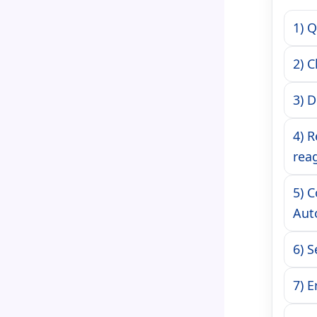
1) 
2) 
3) 
4) R
rea
5) C
Aut
6) 
7) 