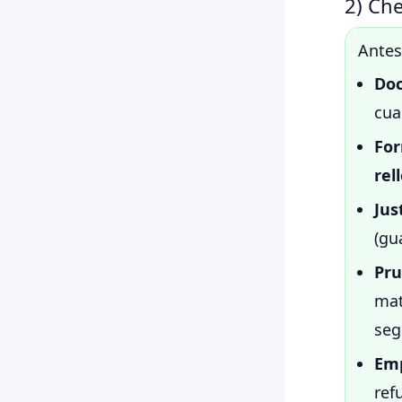
2) Che
Antes
Doc
cua
For
rel
Jus
(gu
Pru
mat
seg
Em
ref