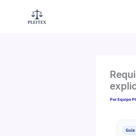
Ir
al
contenido
Requi
expli
Por
Equipo P
Guía 