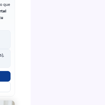
lo que
rtal
tu
s),