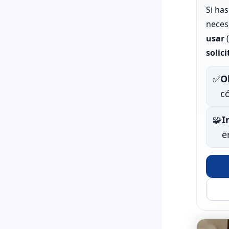
Si ha
neces
usar
(
solic
✅
O
có
🧩
I
e