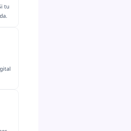
i tu
da.
gital
nes