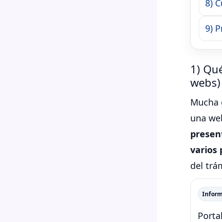
8) 
9) 
1) Qué
webs)
Mucha g
una web
presen
varios 
del trá
Infor
Porta