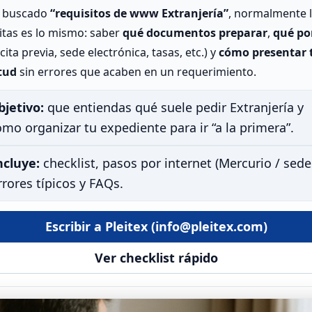
s buscado
“requisitos de www Extranjería”
, normalmente 
itas es lo mismo: saber
qué documentos preparar
,
qué po
cita previa, sede electrónica, tasas, etc.) y
cómo presentar 
itud
sin errores que acaben en un requerimiento.
bjetivo:
que entiendas qué suele pedir Extranjería y
mo organizar tu expediente para ir “a la primera”.
ncluye:
checklist, pasos por internet (Mercurio / sede
rrores típicos y FAQs.
Escribir a Pleitex (info@pleitex.com)
Ver checklist rápido