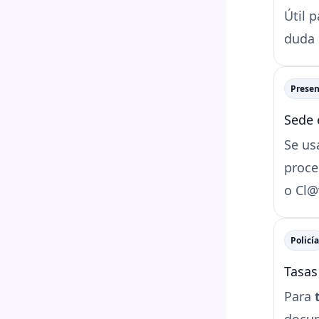
Útil 
duda 
Presen
Sede 
Se us
proce
o Cl@
Policía
Tasas
Para
docum