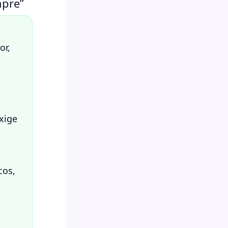
mpre”
or,
exige
cos,