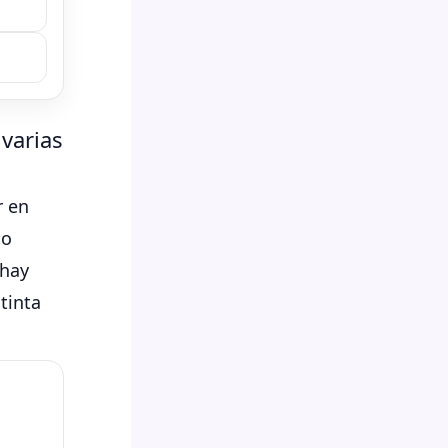
 varias
r en
o
 hay
tinta