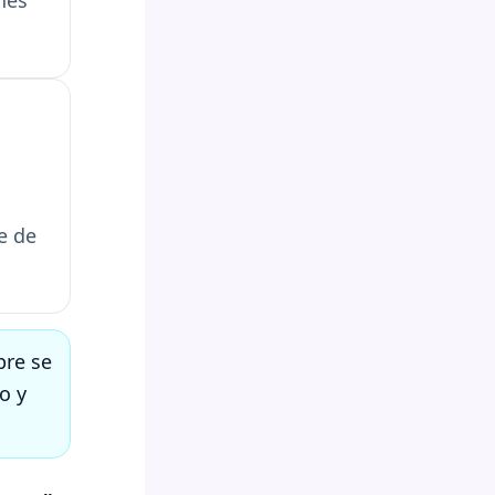
e de
pre se
o y