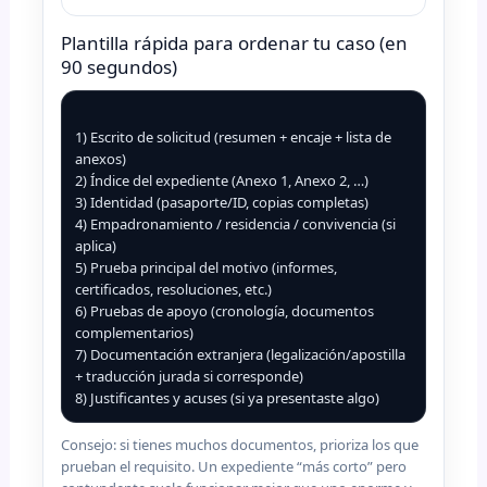
Plantilla rápida para ordenar tu caso (en
90 segundos)
1) Escrito de solicitud (resumen + encaje + lista de 
anexos)

2) Índice del expediente (Anexo 1, Anexo 2, …)

3) Identidad (pasaporte/ID, copias completas)

4) Empadronamiento / residencia / convivencia (si 
aplica)

5) Prueba principal del motivo (informes, 
certificados, resoluciones, etc.)

6) Pruebas de apoyo (cronología, documentos 
complementarios)

7) Documentación extranjera (legalización/apostilla 
+ traducción jurada si corresponde)

8) Justificantes y acuses (si ya presentaste algo)
Consejo: si tienes muchos documentos, prioriza los que
prueban el requisito. Un expediente “más corto” pero