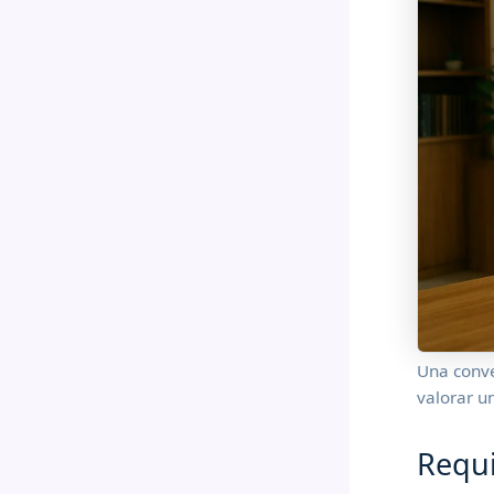
Una conve
valorar u
Requi