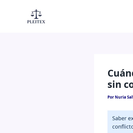
Ir
al
contenido
Cuán
sin c
Por
Nuria Sa
Saber e
conflict