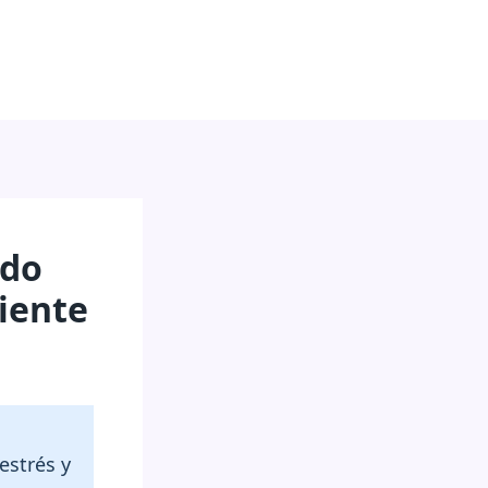
ado
diente
estrés y