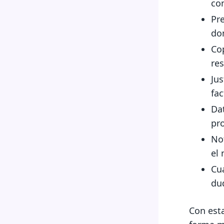
co
Pr
do
Co
res
Jus
fac
Dat
pr
Not
el
Cu
du
Con est