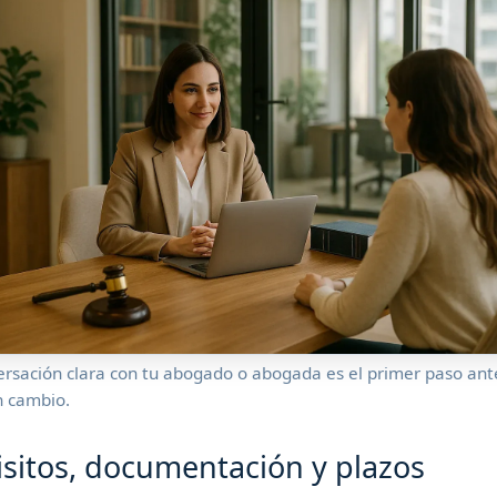
rsación clara con tu abogado o abogada es el primer paso ant
n cambio.
sitos, documentación y plazos