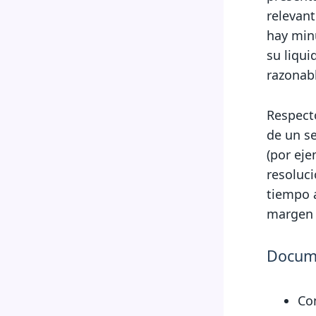
relevan
hay minu
su liqui
razonab
Respecto
de un s
(por ej
resoluci
tiempo 
margen r
Docume
Co