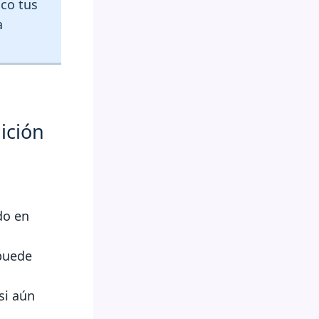
ico tus
a
nición
do en
 puede
si aún