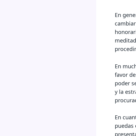
En gener
cambiar
honorar
meditado
procedim
En much
favor de
poder s
y la est
procurad
En cuant
puedas 
present