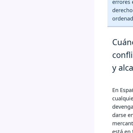
errores 
derechos
ordenad
Cuán
confl
y alc
En Espa
cualqui
devenga
darse en
mercanti
está en 