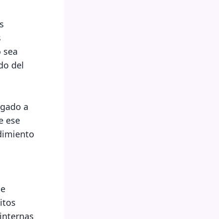
s
s
o sea
do del
rgado a
e ese
dimiento
ue
itos
internas