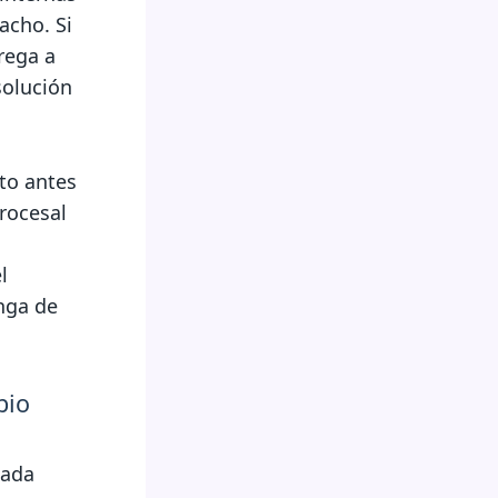
acho. Si
rega a
solución
to antes
rocesal
l
nga de
bio
mada