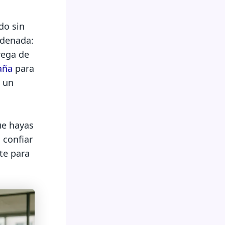
do sin
rdenada:
rega de
aña
para
n un
ue hayas
 confiar
te para