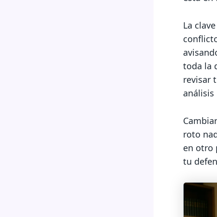
La clav
conflict
avisando
toda la
revisar 
análisis
Cambiar 
roto nad
en otro
tu defen