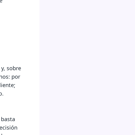
e
s
y, sobre
anos: por
iente;
o.
 basta
ecisión