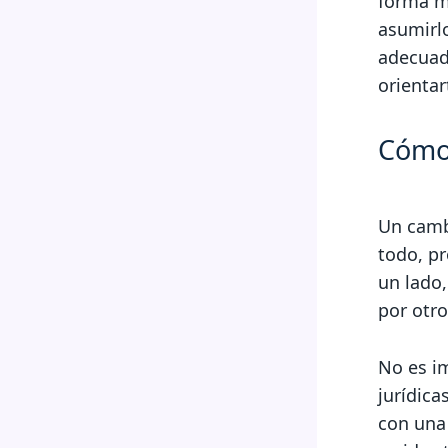
forma má
asumirl
adecuad
orientar
Cómo 
Un camb
todo, pr
un lado,
por otro
No es im
jurídic
con una