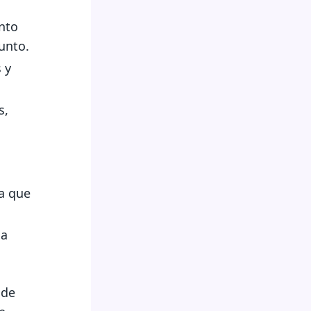
nto
unto.
 y
s,
ra que
la
 de