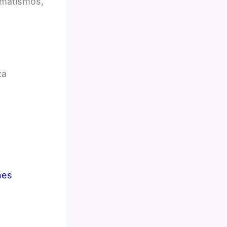
amatismos,
za
nes