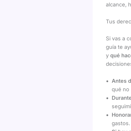
alcance, 
Tus derec
Si vas a 
guía te a
y
qué hace
decisione
Antes 
qué no 
Durante
seguimi
Honorar
gastos.