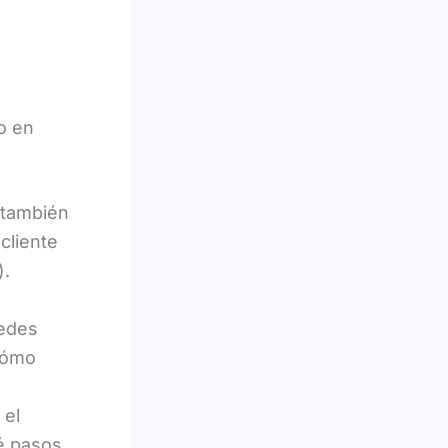
o en
 también
cliente
).
uedes
 cómo
 el
é pasos