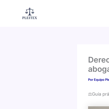
Ir
al
contenido
Derec
abog
Por
Equipo Pl
⚖️Guía pr