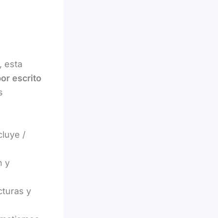
, esta
or escrito
s
luye /
n y
cturas y