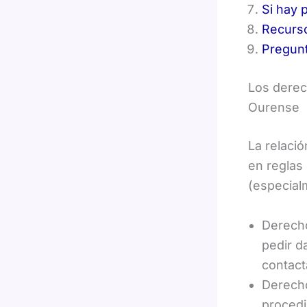
Si hay 
Recurso
Pregun
Los derec
Ourense
La relaci
en reglas
(especial
Derecho
pedir d
contact
Derecho
procedi