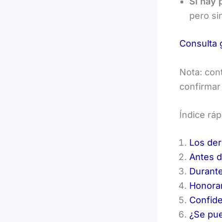
Si hay 
pero si
Consulta 
Nota: cont
confirmar
Índice ráp
Los der
Antes d
Durante
Honorar
Confide
¿Se pu