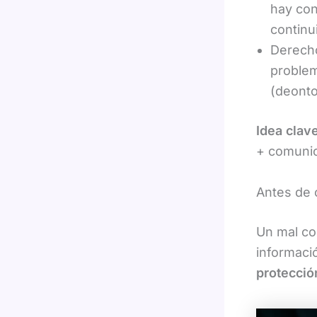
hay con
continu
Derecho
problem
(deonto
Idea clav
+ comunic
Antes de 
Un mal co
informaci
protecció