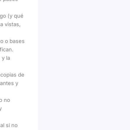
rgo (y qué
a vistas,
to o bases
fican.
y la
copias de
antes y
o no
y
l si no