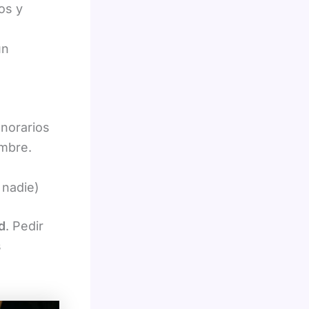
os y
un
onorarios
umbre.
 nadie)
d
. Pedir
s