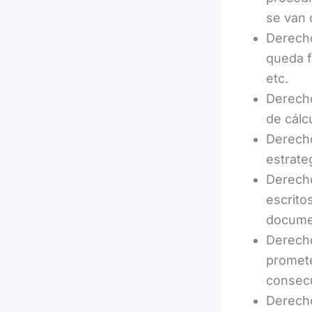
se van 
Derecho
queda f
etc.
Derecho
de cálc
Derecho
estrateg
Derecho
escrito
docume
Derecho
promete
consec
Derecho