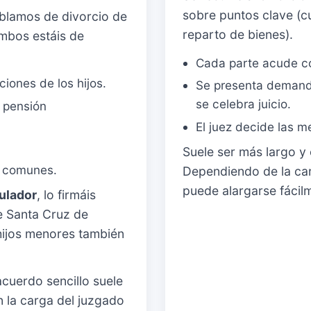
sobre puntos clave (cu
ablamos de divorcio de
reparto de bienes).
mbos estáis de
Cada parte acude c
iones de los hijos.
Se presenta demanda
se celebra juicio.
, pensión
El juez decide las m
Suele ser más largo y
s comunes.
Dependiendo de la car
puede alargarse fáci
ulador
, lo firmáis
e Santa Cruz de
hijos menores también
acuerdo sencillo suele
n la carga del juzgado