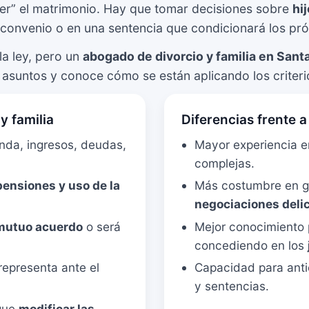
per” el matrimonio. Hay que tomar decisiones sobre
hi
 convenio o en una sentencia que condicionará los pró
a ley, pero un
abogado de divorcio y familia en Sant
de asuntos y conoce cómo se están aplicando los criter
y familia
Diferencias frente 
ienda, ingresos, deudas,
Mayor experiencia 
complejas.
 pensiones y uso de la
Más costumbre en g
negociaciones deli
 mutuo acuerdo
o será
Mejor conocimiento 
concediendo en los
representa ante el
Capacidad para anti
y sentencias.
que
modificar las