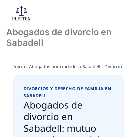
Ir
al
Mai
contenido
Abogados de divorcio en
Men
Sabadell
Inicio
›
Abogados por ciudades
›
Sabadell
›
Divorcio
DIVORCIOS Y DERECHO DE FAMILIA EN
SABADELL
Abogados de
divorcio en
Sabadell: mutuo