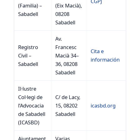
CGPJ
(Familia) –
(Eix Macià),
Sabadell
08208
Sabadell
Av.
Registro
Francesc
Cita e
Civil –
Macià 34–
información
Sabadell
36, 08208
Sabadell
Il·lustre
Col·legi de
C/ de Lacy,
l’Advocacia
15, 08202
icasbd.org
de Sabadell
Sabadell
(ICASBD)
Ajuntament
Varias