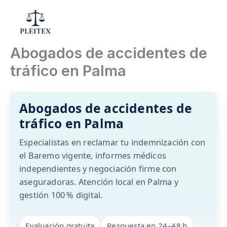
Ir
al
Mai
contenido
Abogados de accidentes de
Men
tráfico en Palma
Abogados de accidentes de
tráfico en Palma
Especialistas en reclamar tu indemnización con
el Baremo vigente, informes médicos
independientes y negociación firme con
aseguradoras. Atención local en Palma y
gestión 100 % digital.
Evaluación gratuita
Respuesta en 24–48 h