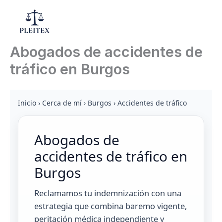
Ir
al
Mai
contenido
Abogados de accidentes de
Men
tráfico en Burgos
Inicio
›
Cerca de mí
›
Burgos
›
Accidentes de tráfico
Abogados de
accidentes de tráfico en
Burgos
Reclamamos tu indemnización con una
estrategia que combina baremo vigente,
peritación médica independiente y