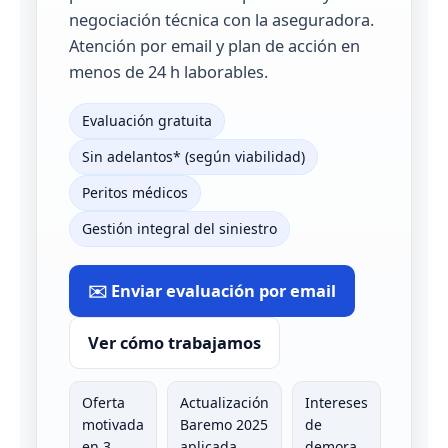
negociación técnica con la aseguradora.
Atención por email y plan de acción en
menos de 24 h laborables.
Evaluación gratuita
Sin adelantos* (según viabilidad)
Peritos médicos
Gestión integral del siniestro
✉️ Enviar evaluación por email
Ver cómo trabajamos
Oferta
Actualización
Intereses
motivada
Baremo 2025
de
en 3
aplicada
demora