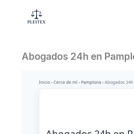
Ir
al
contenido
Abogados 24h en Pampl
Inicio
›
Cerca de mí
›
Pamplona
›
Abogados 24h
Abogados 24h en 