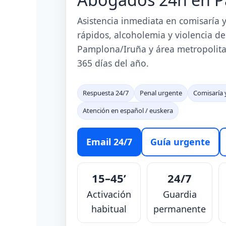
Asistencia inmediata en comisaría y
rápidos, alcoholemia y violencia d
Pamplona/Iruña y área metropolitan
365 días del año.
Respuesta 24/7
Penal urgente
Comisaría 
Atención en español / euskera
Email 24/7
Guía urgente
15–45’
24/7
Activación
Guardia
habitual
permanente