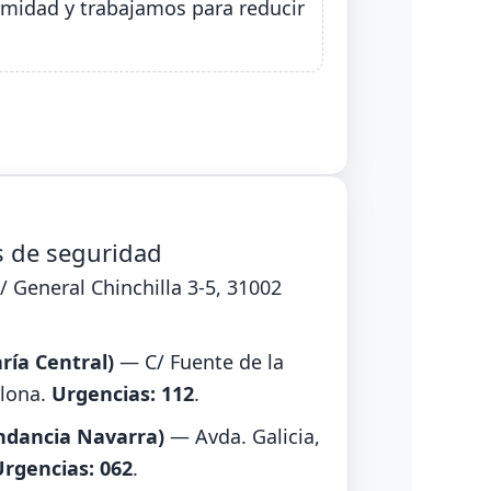
midad y trabajamos para reducir
s de seguridad
 General Chinchilla 3‑5, 31002
aría Central)
— C/ Fuente de la
plona.
Urgencias: 112
.
ndancia Navarra)
— Avda. Galicia,
Urgencias: 062
.