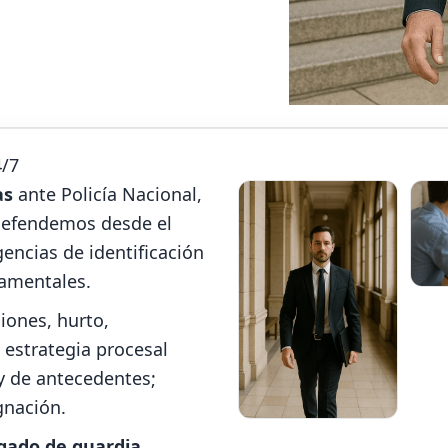
4/7
as
ante Policía Nacional,
e defendemos desde el
gencias de identificación
damentales.
iones, hurto,
estrategia procesal
y de antecedentes;
nación.
zgado de guardia
.