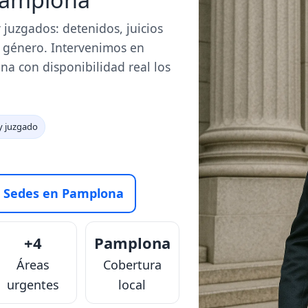
 juzgados: detenidos, juicios
e género. Intervenimos en
a con disponibilidad real los
y juzgado
Sedes en Pamplona
+4
Pamplona
Áreas
Cobertura
urgentes
local