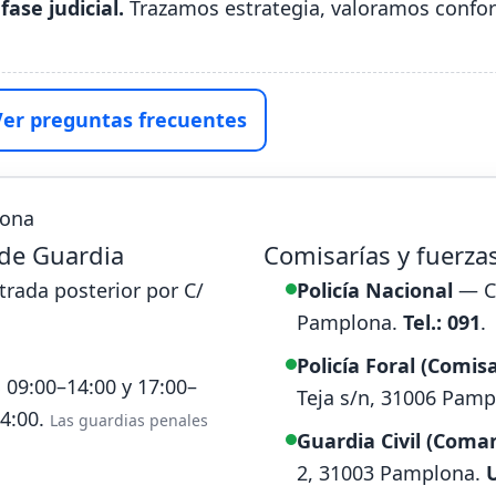
fase judicial.
Trazamos estrategia, valoramos confor
Ver preguntas frecuentes
lona
o de Guardia
Comisarías y fuerza
ntrada posterior por C/
Policía Nacional
— C/
Pamplona.
Tel.: 091
.
Policía Foral (Comis
 09:00–14:00 y 17:00–
Teja s/n, 31006 Pam
14:00.
Las guardias penales
Guardia Civil (Coma
2, 31003 Pamplona.