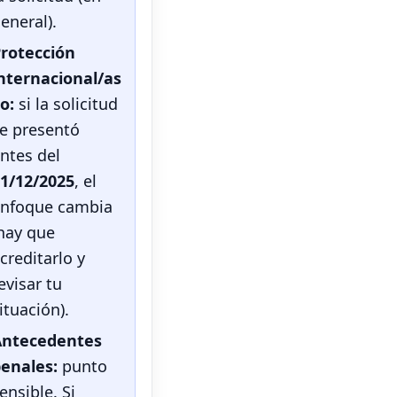
eneral).
rotección
nternacional/as
lo:
si la solicitud
e presentó
ntes del
1/12/2025
, el
nfoque cambia
hay que
creditarlo y
evisar tu
ituación).
Antecedentes
enales:
punto
ensible. Si