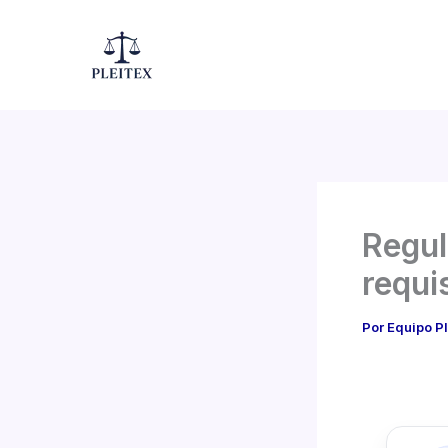
Ir
al
contenido
Regul
requi
Por
Equipo P