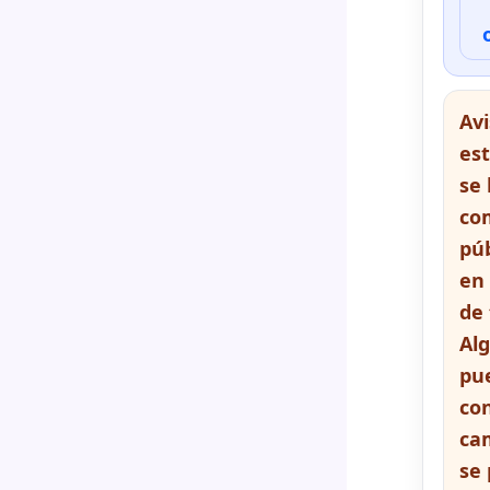
Av
es
se 
co
pú
en
de 
Alg
pu
co
ca
se 