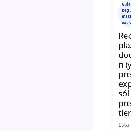
Guía
Regu
masi
extr
Req
pla
do
n (
pre
ex
sól
pre
tie
Esta