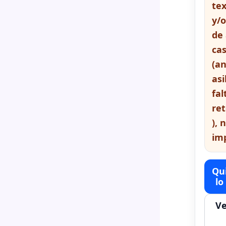
tex
y/o
de 
cas
(a
asi
fal
re
), 
imp
Qui
lo
Ve