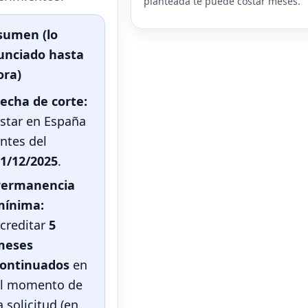
planteada te puede costar meses.
sumen (lo
unciado hasta
ora)
echa de corte:
star en España
ntes del
1/12/2025
.
Permanencia
mínima:
creditar
5
meses
continuados
en
l momento de
a solicitud (en