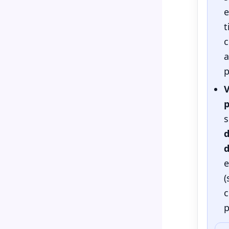
e
t
c
a
p
p
s
d
d
e
(
c
p