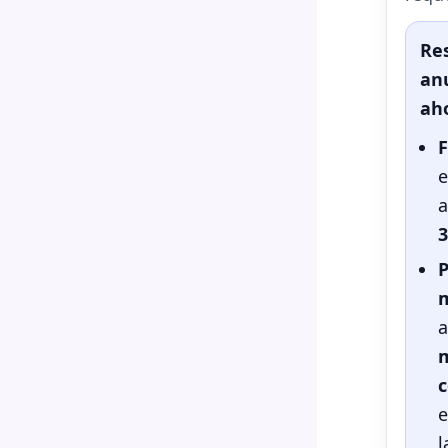
Re
an
ah
F
e
a
3
a
e
l