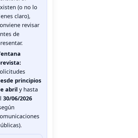
xisten (o no lo
ienes claro),
onviene revisar
ntes de
resentar.
Ventana
revista:
olicitudes
esde principios
e abril
y hasta
l
30/06/2026
según
omunicaciones
úblicas).