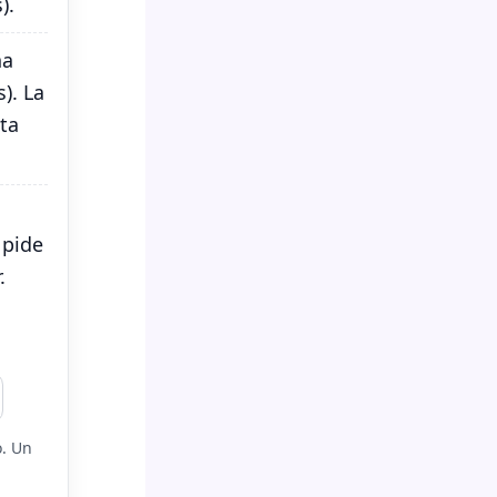
).
na
). La
ta
 pide
.
o. Un