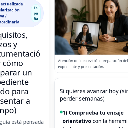
 actualizada ·
Es
larización
pa
va /
ña
aordinaria
uisitos,
zos y
cumentació
y cómo
Atención online: revisión, preparación del
expediente y presentación.
parar un
pediente
ido para
Si quieres avanzar hoy (si
perder semanas)
sentar a
mpo)
1) Comprueba tu encaje
orientativo
con la herram
 guía está pensada