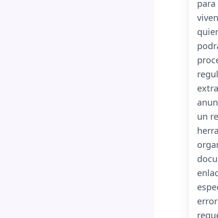
para
vive
quier
podr
proc
regul
extr
anun
un r
herr
organ
docu
enla
espec
error
requ