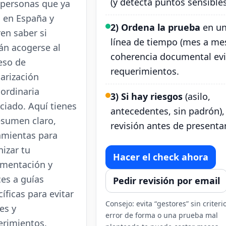
(y detecta puntos sensibles
 personas que ya
n en España y
2) Ordena la prueba
en u
en saber si
línea de tiempo (mes a mes
án acogerse al
coherencia documental evi
eso de
requerimientos.
arización
aordinaria
3) Si hay riesgos
(asilo,
ciado. Aquí tienes
antecedentes, sin padrón),
esumen claro,
revisión antes de presentar
amientas para
izar tu
Hacer el check ahora
mentación y
ces a guías
Pedir revisión por email
íficas para evitar
Consejo: evita “gestores” sin criteri
es y
error de forma o una prueba mal
erimientos.