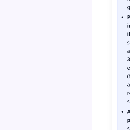
g
P
i
i
s
a
3
e
(
a
r
s
p
s