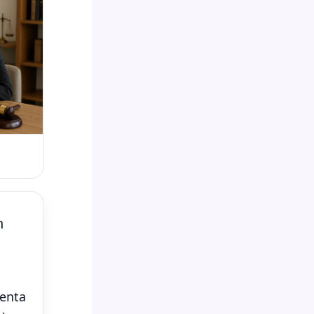
n
ienta