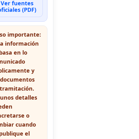
Ver fuentes
oficiales (PDF)
iso importante:
ta información
basa en lo
municado
blicamente y
 documentos
tramitación.
unos detalles
eden
ncretarse o
mbiar cuando
publique el