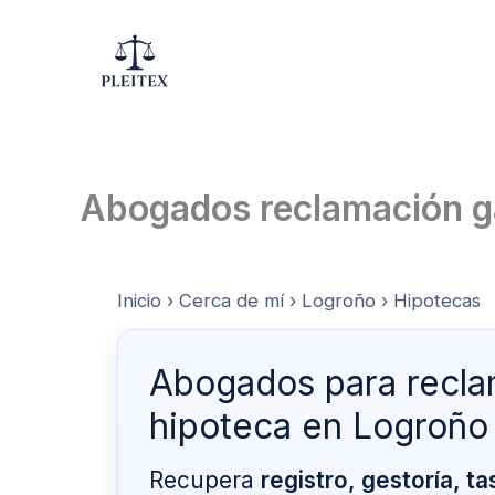
Ir
al
contenido
Abogados reclamación g
Inicio
›
Cerca de mí
›
Logroño
›
Hipotecas
Abogados para recla
hipoteca en Logroño
Recupera
registro, gestoría, t