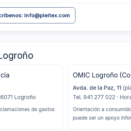
críbenos: info@pleitex.com
 Logroño
cia
OMIC Logroño (C
Avda. de la Paz, 11
(pl
 26071 Logroño
Tel. 941 277 022 · Hora
eclamaciones de gastos
Orientación a consumido
puede ser un apoyo info