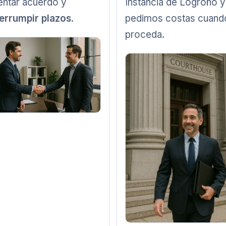
tentar acuerdo y
Instancia de Logroño y
terrumpir plazos
.
pedimos costas cuand
proceda.