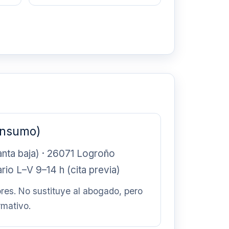
onsumo)
anta baja) · 26071 Logroño
rio L–V 9–14 h (cita previa)
res. No sustituye al abogado, pero
rmativo.