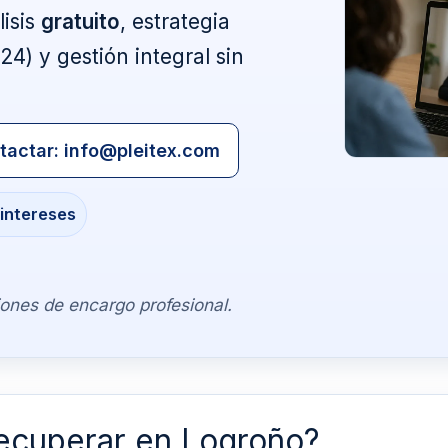
lisis
gratuito
, estrategia
4) y gestión integral sin
tactar: info@pleitex.com
 intereses
iones de encargo profesional.
ecuperar en Logroño?