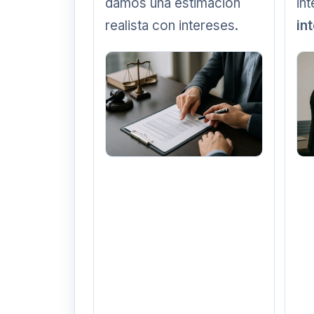
damos una estimación
in
realista con intereses.
in