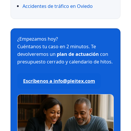
Accidentes de tráfico en Oviedo
¿Empezamos hoy?
Cuéntanos tu caso en 2 minutos. Te
devolveremos un
plan de actuación
con
presupuesto cerrado y calendario de hitos.
Escríbenos a info@pleitex.com