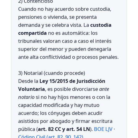
2) Contencioso
Cuando no hay acuerdo sobre custodia,
pensiones o vivienda, se presenta
demanda y se celebra vista. La
custodia
compartida
no es automática: los
tribunales valoran caso a caso el interés
superior del menor y pueden denegarla
ante alta conflictividad o procesos penales.
3) Notarial (cuando procede)
Desde la
Ley 15/2015 de Jurisdicción
Voluntaria
, es posible divorciarse
ante
notario
si no hay hijos menores o con la
capacidad modificada y hay mutuo
acuerdo; los cónyuges deben acudir
asistidos por abogado y firmar escritura
pública (
art. 82 CC y art. 54 LN
).
BOE LJV
·
Código Civil (art. 82, 90, 142)
.