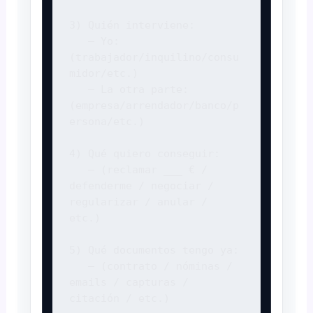
3) Quién interviene:

   — Yo: 
(trabajador/inquilino/consu
midor/etc.)

   — La otra parte: 
(empresa/arrendador/banco/p
ersona/etc.)

4) Qué quiero conseguir:

   — (reclamar ___ € / 
defenderme / negociar / 
regularizar / anular / 
etc.)

5) Qué documentos tengo ya:

   — (contrato / nóminas / 
emails / capturas / 
citación / etc.)
