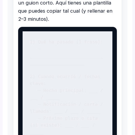
un guion corto. Aquí tienes una plantilla
que puedes copiar tal cual (y rellenar en
2–3 minutos).
1) Qué ha pasado (1 frase):

   — 
___________________________
____________________

2) Cuándo ocurrió / fechas 
clave:

   — Hecho principal: ___ / 
___ / _____

   — Notificación / carta / 
llamada: ___ / ___ / _____

   — Próximo plazo o cita 
(si existe): ___ / ___ / 
_____
