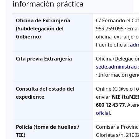
información práctica
Oficina de Extranjería
C/ Fernando el Cat
(Subdelegación del
959 759 095 · Emai
Gobierno)
oficina_extranjer
Fuente oficial:
adm
Cita previa Extranjería
Oficina/Delegación 
sede.administraci
· Información gene
Consulta del estado del
Online (Cl@ve o f
expediente
enviar
NIE {tuNIE
600 12 43 77
. Aten
oficial
.
Policía (toma de huellas /
Comisaría Provinci
TIE)
Glorieta s/n, 2100