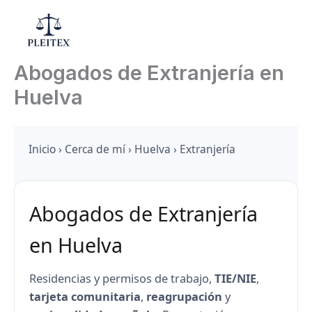
Ir
al
Mai
contenido
Abogados de Extranjería en
Men
Huelva
Inicio
›
Cerca de mí
›
Huelva
› Extranjería
Abogados de Extranjería
en Huelva
Residencias y permisos de trabajo,
TIE/NIE
,
tarjeta comunitaria
,
reagrupación
y