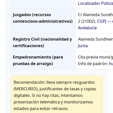
Localizador Policí
Juzgados (recursos
C/ Alameda Sundhe
contencioso‑administrativos)
2 (21002).
CGPJ — 
Andalucía
Registro Civil (nacionalidad y
Alameda Sundheim
certificaciones)
Junta
Empadronamiento (para
Cita previa munici
pruebas de arraigo)
Info de padrón:
h
Recomendación: lleva siempre resguardos
(MERCURIO), justificantes de tasas y copias
digitales. Si no hay citas, intentamos
presentación telemática y monitorizamos
estados para evitar retrasos.