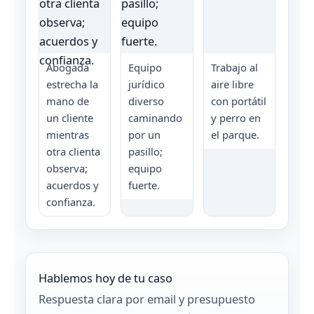
Abogada
Equipo
Trabajo al
estrecha la
jurídico
aire libre
mano de
diverso
con portátil
un cliente
caminando
y perro en
mientras
por un
el parque.
otra clienta
pasillo;
observa;
equipo
acuerdos y
fuerte.
confianza.
Hablemos hoy de tu caso
Respuesta clara por email y presupuesto