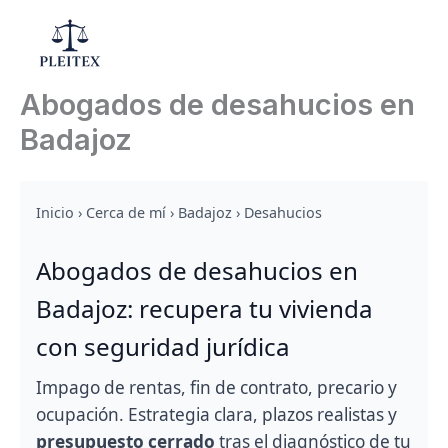
Ir
al
Mai
contenido
Abogados de desahucios en
Men
Badajoz
Inicio
›
Cerca de mí
›
Badajoz
›
Desahucios
Abogados de desahucios en
Badajoz: recupera tu vivienda
con seguridad jurídica
Impago de rentas, fin de contrato, precario y
ocupación. Estrategia clara, plazos realistas y
presupuesto cerrado
tras el diagnóstico de tu