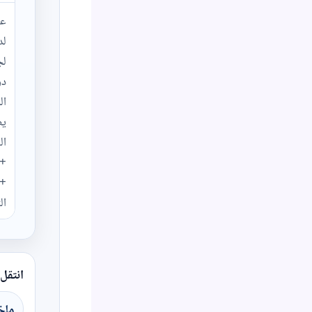
عن
لد
لج
دو
ال
يص
ال
+ 
+ 
ال
انتقل
ملخ