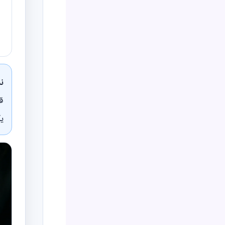
ن
ق
يك