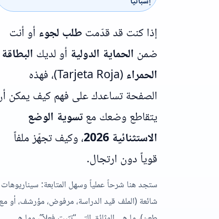
إسبانيا
إذا كنت قد قدّمت
طلب لجوء
أو أنت
ضمن
الحماية الدولية
أو لديك
البطاقة
الحمراء
(Tarjeta Roja)
، فهذه
الصفحة تساعدك على فهم كيف يمكن أن
يتقاطع وضعك مع
تسوية الوضع
الاستثنائية 2026
، وكيف تجهّز ملفاً
قوياً دون ارتجال.
ستجد هنا شرحاً عملياً وسهل المتابعة: سيناريوهات
شائعة (الملف قيد الدراسة، مرفوض، مؤرشف، أو مع
طعن)، ما هي الوثائق التي “تثبت فعلاً”، وما هي