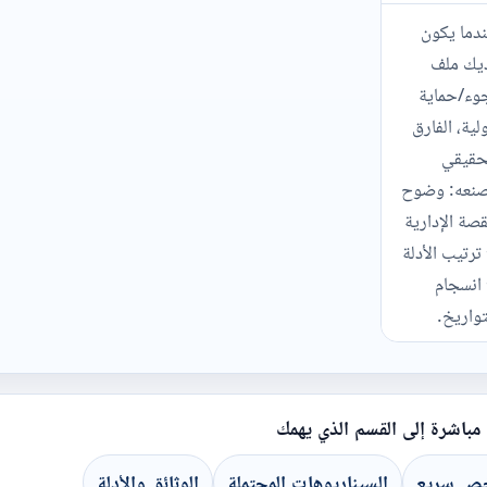
دما يكون
يك ملف
وء/حماية
لية، الفارق
حقيقي
نعه: وضوح
قصة الإدارية
ترتيب الأدلة
انسجام
تواريخ.
 مباشرة إلى القسم الذي يهمك
ص سريع
السيناريوهات المحتملة
الوثائق والأدلة