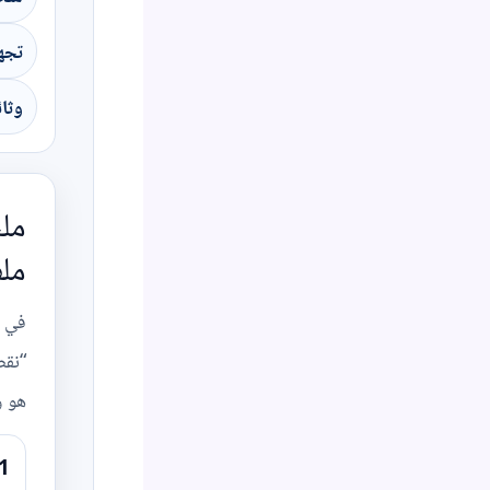
تجهيز 
وثائ
ملخ
ملف
في أ
“نقص
هو و