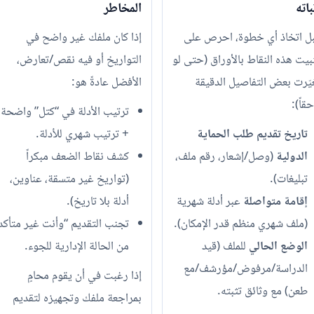
باته
المخاطر
ل اتخاذ أي خطوة، احرص على
إذا كان ملفك غير واضح في
بيت هذه النقاط بالأوراق (حتى لو
التواريخ أو فيه نقص/تعارض،
يّرت بعض التفاصيل الدقيقة
الأفضل عادةً هو:
حقاً):
ترتيب الأدلة في “كتل” واضحة
تاريخ تقديم طلب الحماية
+ ترتيب شهري للأدلة.
الدولية
(وصل/إشعار، رقم ملف،
كشف نقاط الضعف مبكراً
تبليغات).
(تواريخ غير متسقة، عناوين،
إقامة متواصلة
عبر أدلة شهرية
أدلة بلا تاريخ).
(ملف شهري منظم قدر الإمكان).
تجنب التقديم “وأنت غير متأكد
الوضع الحالي
للملف (قيد
من الحالة الإدارية للجوء.
الدراسة/مرفوض/مؤرشف/مع
إذا رغبت في أن يقوم محامٍ
طعن) مع وثائق تثبته.
بمراجعة ملفك وتجهيزه لتقديم