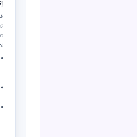
إث
قب
تث
تغ
لا