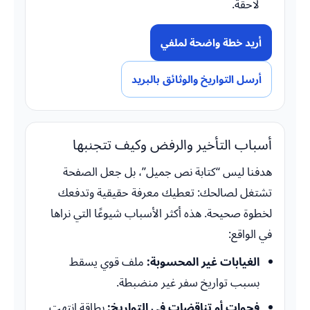
لاحقة.
أريد خطة واضحة لملفي
أرسل التواريخ والوثائق بالبريد
أسباب التأخير والرفض وكيف تتجنبها
هدفنا ليس “كتابة نص جميل”، بل جعل الصفحة
تشتغل لصالحك: تعطيك معرفة حقيقية وتدفعك
لخطوة صحيحة. هذه أكثر الأسباب شيوعًا التي نراها
في الواقع:
الغيابات غير المحسوبة:
ملف قوي يسقط
بسبب تواريخ سفر غير منضبطة.
فجوات أو تناقضات في التواريخ:
بطاقة انتهت